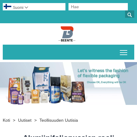
Suomi


Pääv
Koti
>
Uutiset
>
Teollisuuden Uutisia