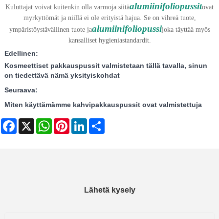
alumiinifoliopussit
Kuluttajat voivat kuitenkin olla varmoja siitä
ovat
myrkyttömät ja niillä ei ole erityistä hajua. Se on vihreä tuote,
alumiinifoliopussi
ympäristöystävällinen tuote ja
joka täyttää myös
kansalliset hygieniastandardit.
Edellinen:
Kosmeettiset pakkauspussit valmistetaan tällä tavalla, sinun
on tiedettävä nämä yksityiskohdat
Seuraava:
Miten käyttämämme kahvipakkauspussit ovat valmistettuja
Facebook
X
WhatsApp
Pinterest
LinkedIn
Share
Lähetä kysely