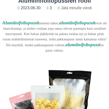
Alumiinifoliopussien rooli
2023-06-30
3
Jätä minulle viesti
Alumiinifoliopussit
alumiinifoliopussit
nimestä näkee,
eivät ole
muovikasseja, ja niiden voidaan jopa sanoa olevan parempia kuin tavalliset
muovipussit. Kun haluat jäähdyttää tai pakata ruokaa nyt ja haluat pitää
ruoan mahdollisimman tuoreena, mikä pakkauspussi sinun kannattaa valita?
alumiinifoliopussi
Älä murehdi, minkä pakkauspussin valitset,
on
paras valinta.