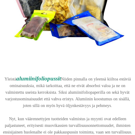
alumiinifoliopussit
Yleistä
Niiden pinnalla on yleensä kiiltoa estäviä
ominaisuuksia, mikä tarkoittaa, että ne eivät absorboi valoa ja ne on
valmistettu useista kerroksista. Siksi alumiinifoliopaperilla on sekä hyvät
varjostusominaisuudet että vahva eristys. Alumiinin koostumus on sisällä,
joten sillä on myös hyvä öljynkestävyys ja pehmeys.
Nyt, kun väärennettyjen tuotteiden valmistus ja myynti ovat edelleen
paljastuneet, erityisesti muovikassien turvallisuusonnettomuudet, ihmisten
ensisijainen huolenaihe ei ole pakkauspussin toiminta, vaan sen turvallisuus.