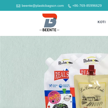

beente@plasticbagscn.com
+86-769-85996629

KOTI