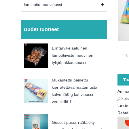
laminoitu muovipussi
Uudet tuotteet
Elintarvikelaatuinen
lämpötiiviste muovinen
tyhjiöpakkauspussi
Tu
Mukautettu painettu
kierrätettävä mattamusta
Ammatt
kalvo 250 g kahvipussi
jälkei
venttiilillä 1
Laste
Räätä
Gusset-pussi, räätälöity