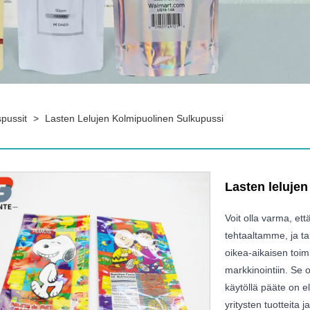
pussit
>
Lasten Lelujen Kolmipuolinen Sulkupussi
Lasten leluje
Voit olla varma, ett
tehtaaltamme, ja t
oikea-aikaisen toim
markkinointiin. Se o
käytöllä pääte on e
yritysten tuotteita 