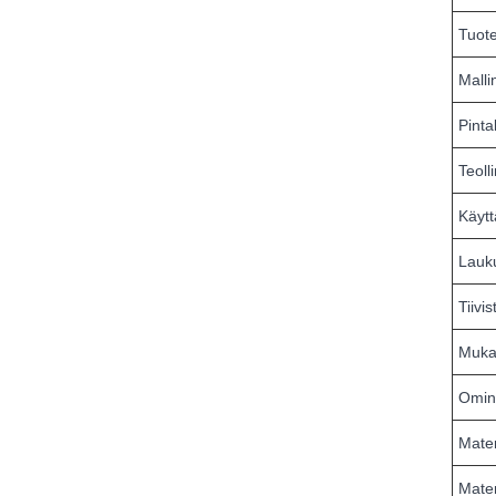
Tuot
Mall
Pinta
Teoll
Käyt
Lauku
Tiivi
Mukau
Omin
Mater
Mater