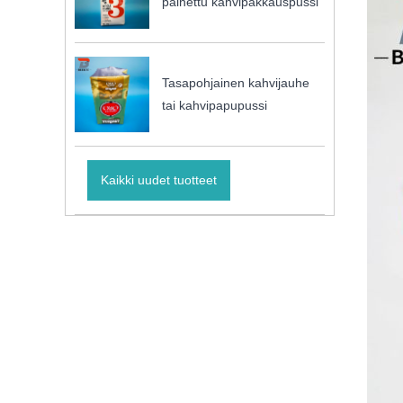
painettu kahvipakkauspussi
Tasapohjainen kahvijauhe
tai kahvipapupussi
Kaikki uudet tuotteet