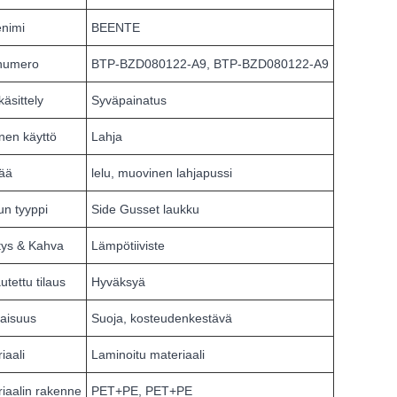
enimi
BEENTE
inumero
BTP-BZD080122-A9, BTP-BZD080122-A9
käsittely
Syväpainatus
inen käyttö
Lahja
tää
lelu, muovinen lahjapussi
n tyyppi
Side Gusset laukku
stys & Kahva
Lämpötiiviste
tettu tilaus
Hyväksyä
aisuus
Suoja, kosteudenkestävä
iaali
Laminoitu materiaali
iaalin rakenne
PET+PE, PET+PE