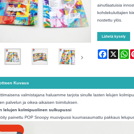
ainutlaatuisia inno
kohdekuluttajien kii
nostettu ylös.
Lähetä kysely
Facebook
X
Wh
otteen Kuvaus
imaisena valmistajana haluamme tarjota sinulle lasten lelujen kolmipu
sen palvelun ja oikea-aikaisen toimituksen.
n lelujen kolmipuolinen sulkupussi
löity painettu POP Snoopy muovipussi kuumasaumattu pakkaus lelupus