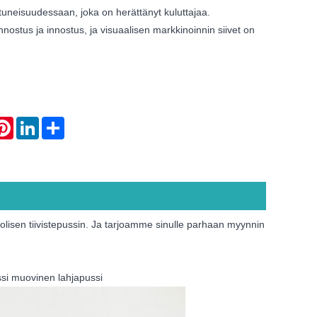
stuneisuudessaan, joka on herättänyt kuluttajaa.
nnostus ja innostus, ja visuaalisen markkinoinnin siivet on
atsApp
Pinterest
LinkedIn
Share
olisen tiivistepussin. Ja tarjoamme sinulle parhaan myynnin
si muovinen lahjapussi