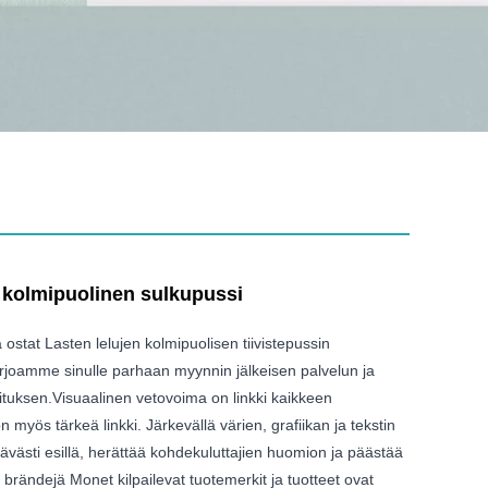
n kolmipuolinen sulkupussi
ä ostat Lasten lelujen kolmipuolisen tiivistepussin
arjoamme sinulle parhaan myynnin jälkeisen palvelun ja
ituksen.Visuaalinen vetovoima on linkki kaikkeen
n myös tärkeä linkki. Järkevällä värien, grafiikan ja tekstin
lävästi esillä, herättää kohdekuluttajien huomion ja päästää
ja brändejä Monet kilpailevat tuotemerkit ja tuotteet ovat