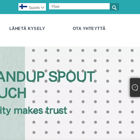

Suomi

LÄHETÄ KYSELY
OTA YHTEYTTÄ