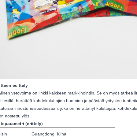
tteen esittely
linen vetovoima on linkki kaikkeen markkinointiin. Se on myös tärkeä link
ti esillä, herättää kohdekuluttajien huomion ja päästää yritysten tuotteit
aatuisia innostuneisuudessaan, joka on herättänyt kuluttajaa. kohdekulut
 on nostettu ylös.
teparametri (erittely)
isin
Guangdong, Kiina