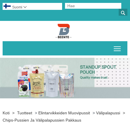
Suomi


Pääv
Koti
>
Tuotteet
>
Elintarvikkeiden Muovipussit
>
Välipalapussi
>
Chips-Pussien Ja Välipalapussien Pakkaus