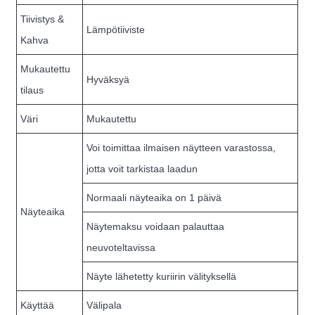
Tiivistys &
Lämpötiiviste
Kahva
Mukautettu
Hyväksyä
tilaus
Väri
Mukautettu
Voi toimittaa ilmaisen näytteen varastossa,
jotta voit tarkistaa laadun
Normaali näyteaika on 1 päivä
Näyteaika
Näytemaksu voidaan palauttaa
neuvoteltavissa
Näyte lähetetty kuriirin välityksellä
Käyttää
Välipala