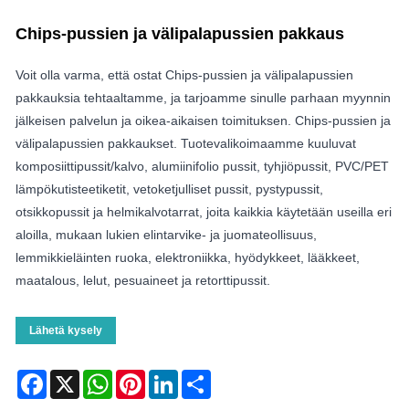
Chips-pussien ja välipalapussien pakkaus
Voit olla varma, että ostat Chips-pussien ja välipalapussien
pakkauksia tehtaaltamme, ja tarjoamme sinulle parhaan myynnin
jälkeisen palvelun ja oikea-aikaisen toimituksen. Chips-pussien ja
välipalapussien pakkaukset. Tuotevalikoimaamme kuuluvat
komposiittipussit/kalvo, alumiinifolio pussit, tyhjiöpussit, PVC/PET
lämpökutisteetiketit, vetoketjulliset pussit, pystypussit,
otsikkopussit ja helmikalvotarrat, joita kaikkia käytetään useilla eri
aloilla, mukaan lukien elintarvike- ja juomateollisuus,
lemmikkieläinten ruoka, elektroniikka, hyödykkeet, lääkkeet,
maatalous, lelut, pesuaineet ja retorttipussit.
Lähetä kysely
Facebook
X
WhatsApp
Pinterest
LinkedIn
Share