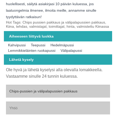
huolellisesti, säilytä asiakirjasi 10 päivän kuluessa, jos
laatuongelmia ilmenee, ilmoita meille, annamme sinulle
tyydyttävän ratkaisun!
Hot Tags: Chips pussien pakkaus ja välipalapussien pakkaus,
Kiina, tehdas, valmistajat, toimittajat, hinta, valmistettu Kiinassa
Aiheeseen liittyvä luokka
Kahvipussi
Teepussi
Hedelmäpussi
Lemmikkieläinten ruokapussi
Välipalapussi
Lähetä kysely
Ole hyvä ja lähetä kyselysi alla olevalla lomakkeella.
Vastaamme sinulle 24 tunnin kuluessa.