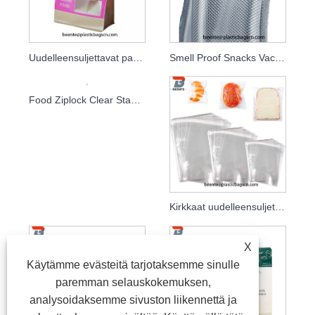
Uudelleensuljettavat pakkaukset voimapaperivälipalat, kahvipussit
Smell Proof Snacks Vacuum Sealer pakkauspussit
Food Ziplock Clear Stand Up välipalapussi
Kirkkaat uudelleensuljettavat pussit ruokavälipalalle
X
Käytämme evästeitä tarjotaksemme sinulle
paremman selauskokemuksen,
analysoidaksemme sivuston liikennettä ja