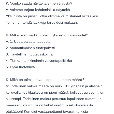
K: Voinko saada näytteitä ennen tilausta?
V: Voimme tarjota kahdenlaisia ​​näytteitä.
Yksi niistä on pussit, jotka olimme valmistaneet viitteellesi.
Toinen on tehdä laukkuja tarpeidesi mukaan.
K: Mitkä ovat markkinoiden nykyiset ominaisuudet?
V: 1. Upea palaute laadusta
2. Ammattimainen tuotepaketti
3. Täydellinen tuotevalikoima
4. Tiukka markkinoinnin valvontapolitiikka
5. Hyvä tuotekuva
K: Mikä on toimitettavan lopputuotannon määrä?
V: Todellinen valmis määrä on noin 10% ylöspäin ja alaspäin
kelluvalla, jos tilauksesi on pieni määrä, kelluvuusprosentti on
suurempi. Todellinen maksu perustuu lopulliseen tuotettuun
määrään, jos sinulla on tiukat vaatimukset, ilmoita siitä
etukäteen! Kun olet vastaanottanut tavarat, tarkista