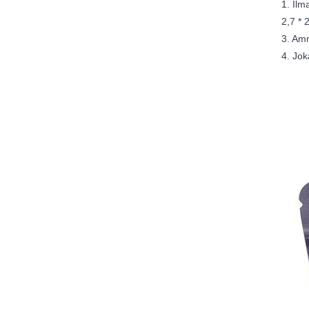
1. Ilm
2,7 * 
3. Amm
4. Jok