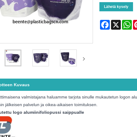
Lähetä kysely
Facebook
X
Wh
otteen Kuvaus
imaisena valmistajana haluamme tarjota sinulle mukautetun logon alum
n jälkeisen palvelun ja oikea-aikaisen toimituksen.
tettu logo alumiinifoliopussi saippualle