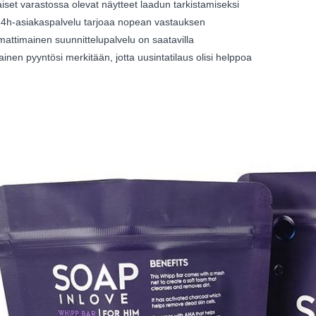
aiset varastossa olevat näytteet laadun tarkistamiseksi
24h-asiakaspalvelu tarjoaa nopean vastauksen
attimainen suunnittelupalvelu on saatavilla
ainen pyyntösi merkitään, jotta uusintatilaus olisi helppoa