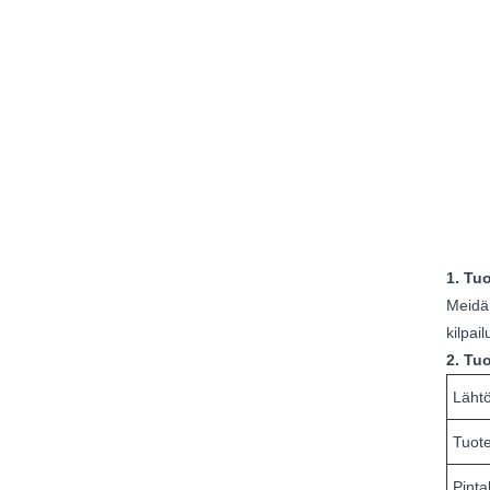
1. Tuo
Meidän
kilpai
2. Tuo
Lähtö
Tuot
Pinta