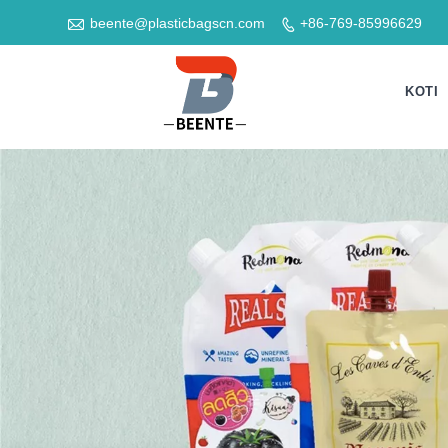

beente@plasticbagscn.com
+86-769-85996629

KOTI