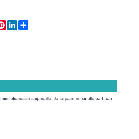
atsApp
Pinterest
LinkedIn
Share
iinifoliopussin saippualle. Ja tarjoamme sinulle parhaan