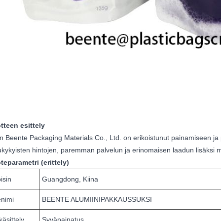
tteen esittely
 Beente Packaging Materials Co., Ltd. on erikoistunut painamiseen ja 
lukykyisten hintojen, paremman palvelun ja erinomaisen laadun lisäksi 
teparametri (erittely)
isin
Guangdong, Kiina
enimi
BEENTE ALUMIINIPAKKAUSSUKSI
käsittely
Syväpainatus