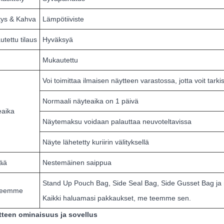
stys & Kahva
Lämpötiiviste
tettu tilaus
Hyväksyä
Mukautettu
Voi toimittaa ilmaisen näytteen varastossa, jotta voit tark
Normaali näyteaika on 1 päivä
eaika
Näytemaksu voidaan palauttaa neuvoteltavissa
Näyte lähetetty kuriirin välityksellä
tää
Nestemäinen saippua
Stand Up Pouch Bag, Side Seal Bag, Side Gusset Bag ja nii
teemme
Kaikki haluamasi pakkaukset, me teemme sen.
tteen ominaisuus ja sovellus