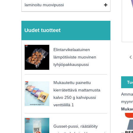
laminoitu muovipussi
Uudet tuotteet
Elintarvikelaatuinen
lämpötiiviste muovinen
tyhjiöpakkauspussi
Tu
Mukautettu painettu
kierrätettävä mattamusta
Ammatt
kalvo 250 g kahvipussi
myynni
venttiilillä 1
Mukau
Gusset-pussi, räätälöity