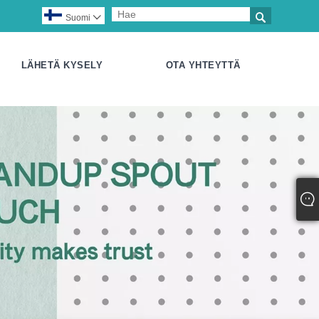

Suomi

LÄHETÄ KYSELY
OTA YHTEYTTÄ