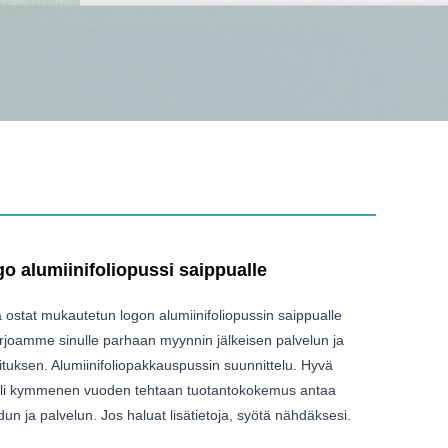
o alumiinifoliopussi saippualle
tä ostat mukautetun logon alumiinifoliopussin saippualle
arjoamme sinulle parhaan myynnin jälkeisen palvelun ja
ituksen. Alumiinifoliopakkauspussin suunnittelu. Hyvä
. Yli kymmenen vuoden tehtaan tuotantokokemus antaa
dun ja palvelun. Jos haluat lisätietoja, syötä nähdäksesi.