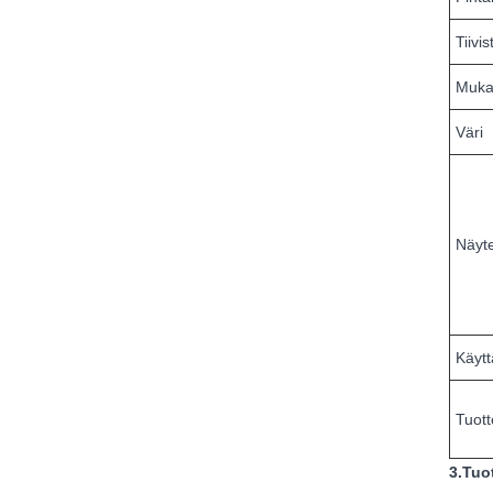
Tiivi
Mukau
Väri
Näyt
Käyt
Tuot
3.Tuo