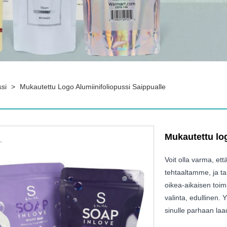
ssi
>
Mukautettu Logo Alumiinifoliopussi Saippualle
Mukautettu log
Voit olla varma, et
tehtaaltamme, ja t
oikea-aikaisen toim
valinta, edullinen
sinulle parhaan laa