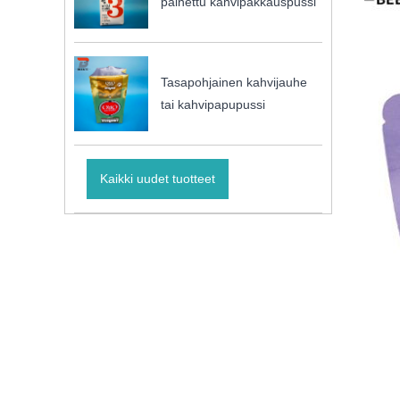
painettu kahvipakkauspussi
Tasapohjainen kahvijauhe
tai kahvipapupussi
Kaikki uudet tuotteet