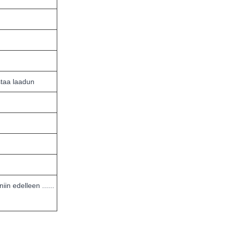
istaa laadun
n edelleen ......