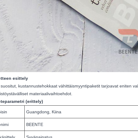
tteen esittely
uositut, kustannustehokkaat vähittäismyyntipaketit tarjoavat eniten val
stöystävälliset materiaalivaihtoehdot.
teparametri (erittely)
isin
Guangdong, Kiina
enimi
BEENTE
käsittely
Syväpainatus