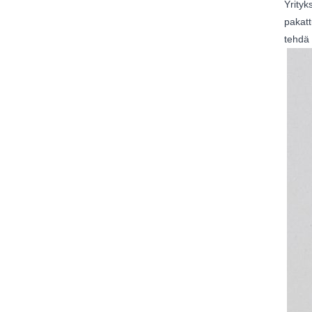
Yrityk
pakatt
tehdä 