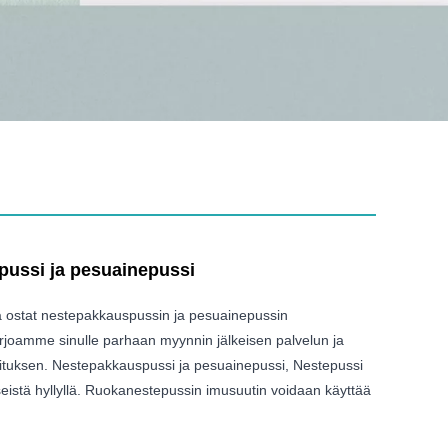
ussi ja pesuainepussi
tä ostat nestepakkauspussin ja pesuainepussin
arjoamme sinulle parhaan myynnin jälkeisen palvelun ja
mituksen. Nestepakkauspussi ja pesuainepussi, Nestepussi
seistä hyllyllä. Ruokanestepussin imusuutin voidaan käyttää