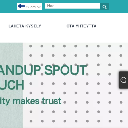

Suomi

LÄHETÄ KYSELY
OTA YHTEYTTÄ