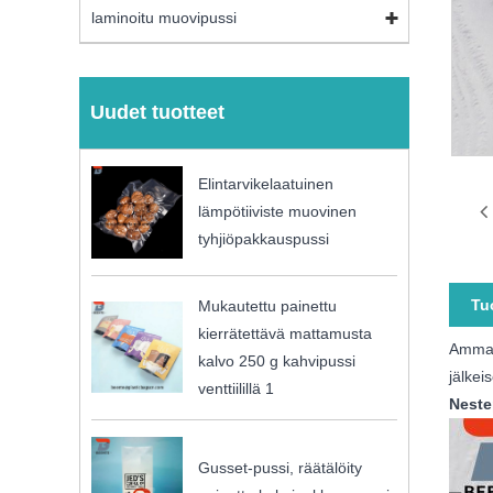
laminoitu muovipussi
Uudet tuotteet
Elintarvikelaatuinen
lämpötiiviste muovinen
tyhjiöpakkauspussi
Tu
Mukautettu painettu
kierrätettävä mattamusta
Ammat
kalvo 250 g kahvipussi
jälkei
venttiilillä 1
Neste
Gusset-pussi, räätälöity