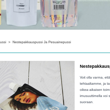
ussi
>
Nestepakkauspussi Ja Pesuainepussi
Nestepakkausp
Voit olla varma, et
tehtaaltamme, ja t
oikea-aikaisen toi
imusuuttimella voi 
suoraan.