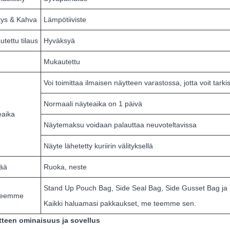
stys & Kahva
Lämpötiiviste
tettu tilaus
Hyväksyä
Mukautettu
Voi toimittaa ilmaisen näytteen varastossa, jotta voit tark
Normaali näyteaika on 1 päivä
eaika
Näytemaksu voidaan palauttaa neuvoteltavissa
Näyte lähetetty kuriirin välityksellä
tää
Ruoka, neste
Stand Up Pouch Bag, Side Seal Bag, Side Gusset Bag ja nii
teemme
Kaikki haluamasi pakkaukset, me teemme sen.
tteen ominaisuus ja sovellus