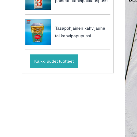
painettu kahvipakkauspussi
Tasapohjainen kahvijauhe
tai kahvipapupussi
Kaikki uudet tuotteet