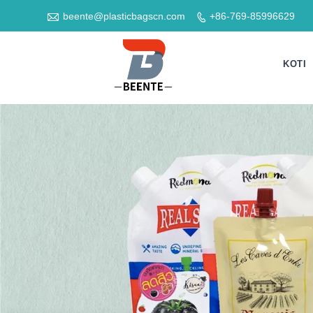

beente@plasticbagscn.com
+86-769-85996629

KOTI