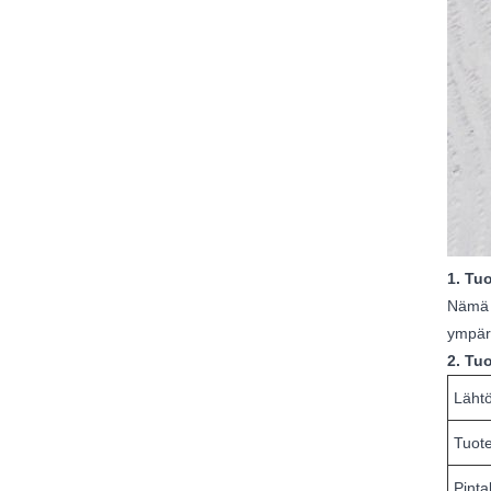
1. Tuo
Nämä s
ympäri
2. Tuo
Lähtö
Tuot
Pinta