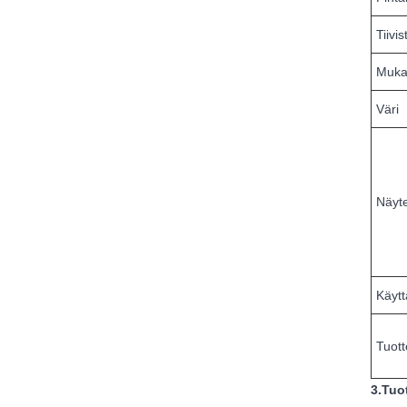
Tiivi
Mukau
Väri
Näyt
Käyt
Tuot
3.Tuo