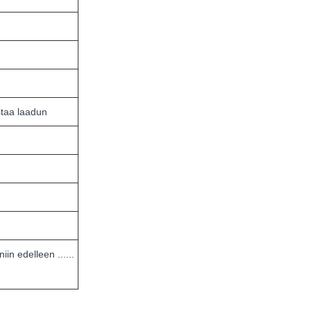
istaa laadun
n edelleen ......