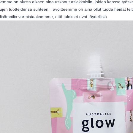
semme on alusta alkaen aina uskonut asiakkaisiin, joiden kanssa työs
ujen tuotteidensa suhteen. Tavoitteemme on aina ollut tuoda heidät telta
lisämailia varmistaaksemme, että tulokset ovat täydellisiä.