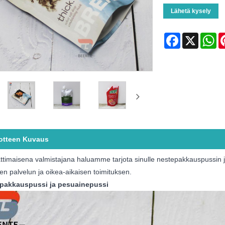
Lähetä kysely
Facebook
X
Wh
otteen Kuvaus
timaisena valmistajana haluamme tarjota sinulle nestepakkauspussin 
sen palvelun ja oikea-aikaisen toimituksen.
pakkauspussi ja pesuainepussi