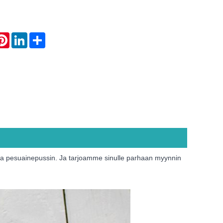
atsApp
Pinterest
LinkedIn
Share
ja pesuainepussin. Ja tarjoamme sinulle parhaan myynnin