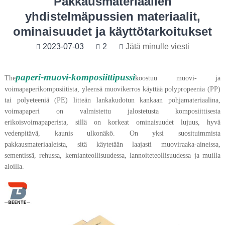
Pakkausmateriaalien
yhdistelmäpussien materiaalit,
ominaisuudet ja käyttötarkoitukset
2023-07-03
2
Jätä minulle viesti
paperi-muovi-komposiittipussi
The
koostuu muovi- ja
voimapaperikomposiitista, yleensä muovikerros käyttää polypropeenia (PP)
tai polyeteeniä (PE) litteän lankakudotun kankaan pohjamateriaalina,
voimapaperi on valmistettu jalostetusta komposiittisesta
erikoisvoimapaperista, sillä on korkeat ominaisuudet lujuus, hyvä
vedenpitävä, kaunis ulkonäkö. On yksi suosituimmista
pakkausmateriaaleista, sitä käytetään laajasti muoviraaka-aineissa,
sementissä, rehussa, kemianteollisuudessa, lannoiteteollisuudessa ja muilla
aloilla.