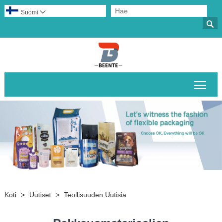
Suomi


Pääv
Koti
>
Uutiset
>
Teollisuuden Uutisia