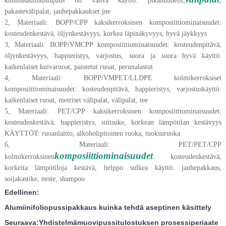
kuumasaumauslujuus on vahva käyttö: pikanuudelit,
,
pakastevälipalat, jauhepakkaukset jne
2, Materiaali: BOPP/CPP kaksikerroksinen komposiittiominaisuudet:
kosteudenkestävä, öljynkestävyys, korkea läpinäkyvyys, hyvä jäykkyys
3, Materiaali: BOPP/VMCPP komposiittiominaisuudet: kosteudenpitävä,
öljynkestävyys, happieristys, varjostus, suora ja suora hyvä käyttö:
kaikenlaiset kuivaruoat, paistetut ruoat, perunalastut
4, Materiaali: BOPP/VMPET/LLDPE kolmikerroksiset
komposiittiominaisuudet: kosteudenpitävä, happieristys, varjostuskäyttö:
kaikenlaiset ruoat, metriset välipalat, välipalat, tee
5, Materiaali: PET/CPP kaksikerroksinen komposiittiominaisuudet:
kosteudenkestävä, happieristys, suitsuke, korkean lämpötilan kestävyys
KÄYTTÖT: ruoanlaitto, alkoholipitoinen ruoka, tuoksuruoka
6, Materiaali: PET/PET/CPP
komposiittiominaisuudet
kolmikerroksinen
: kosteudenkestävä,
korkeita lämpötiloja kestävä, helppo sulkea käyttö: jauhepakkaus,
soijakastike, neste, shampoo
Edellinen:
Alumiinifoliopussipakkaus kuinka tehdä aseptinen käsittely
Seuraava:
Yhdistelmämuovipussitulostuksen prosessiperiaate