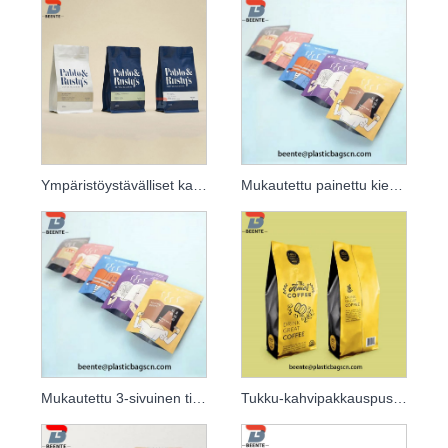
Ympäristöystävälliset kahvipakkaukset ja seisovat kahvipussit
Mukautettu painettu kierrätettävä mattamusta kalvo 250 g kahvipussi venttiilillä
Mukautettu 3-sivuinen tiiviste mattamuovi-alumiinifoliokahvipussi
Tukku-kahvipakkauspussit Alumiinifolio-kahvipapujen pakkauspussi