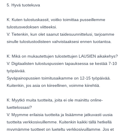
5. Hyvä tuotekuva
K: Kuten tulostuskassit, voitko toimittaa pusseillemme
tulostusvedoksen viitteeksi.
V: Tietenkin, kun olet saanut taidesuunnittelusi, tarjoamme
sinulle tulostustodisteen vahvistaaksesi ennen tuotantoa.
K: Mikä on mukautettujen tulostettujen LAUSIEN aikakehys?
V: Digitaalisten tulostuspussien tapauksessa se kestää 7-10
työpäivää.
Syväpainopussien toimitusaikamme on 12-15 työpäivää.
Kuitenkin, jos asia on kiireellinen, voimme kiirehtiä.
K: Myytkö muita tuotteita, joita ei ole mainittu online-
luettelossasi?
V: Myymme erilaisia ​​tuotteita ja lisäämme jatkuvasti uusia
tuotteita verkkosivuillemme. Kuitenkin kaikki tällä hetkellä
myymämme tuotteet on lueteltu verkkosivuillamme. Jos et