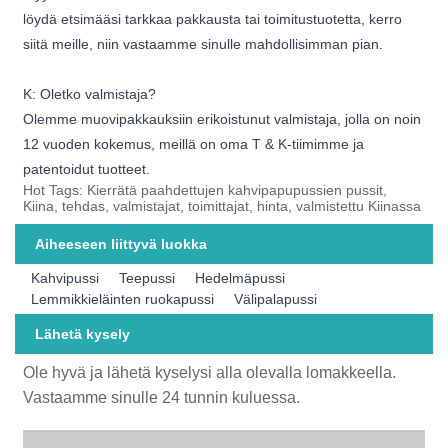
löydä etsimääsi tarkkaa pakkausta tai toimitustuotetta, kerro
siitä meille, niin vastaamme sinulle mahdollisimman pian.
K: Oletko valmistaja?
Olemme muovipakkauksiin erikoistunut valmistaja, jolla on noin
12 vuoden kokemus, meillä on oma T & K-tiimimme ja
patentoidut tuotteet.
Hot Tags: Kierrätä paahdettujen kahvipapupussien pussit,
Kiina, tehdas, valmistajat, toimittajat, hinta, valmistettu Kiinassa
Aiheeseen liittyvä luokka
Kahvipussi
Teepussi
Hedelmäpussi
Lemmikkieläinten ruokapussi
Välipalapussi
Lähetä kysely
Ole hyvä ja lähetä kyselysi alla olevalla lomakkeella.
Vastaamme sinulle 24 tunnin kuluessa.