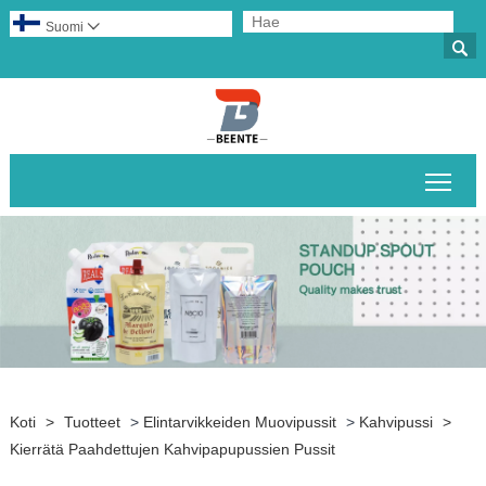
Suomi


Pääv
Koti
>
Tuotteet
>
Elintarvikkeiden Muovipussit
>
Kahvipussi
>
Kierrätä Paahdettujen Kahvipapupussien Pussit