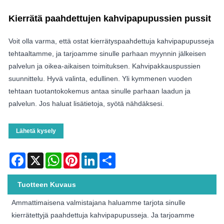
Kierrätä paahdettujen kahvipapupussien pussit
Voit olla varma, että ostat kierrätyspaahdettuja kahvipapupusseja
tehtaaltamme, ja tarjoamme sinulle parhaan myynnin jälkeisen
palvelun ja oikea-aikaisen toimituksen. Kahvipakkauspussien
suunnittelu. Hyvä valinta, edullinen. Yli kymmenen vuoden
tehtaan tuotantokokemus antaa sinulle parhaan laadun ja
palvelun. Jos haluat lisätietoja, syötä nähdäksesi.
Lähetä kysely
Facebook
X
WhatsApp
Pinterest
LinkedIn
Share
Tuotteen Kuvaus
Ammattimaisena valmistajana haluamme tarjota sinulle
kierrätettyjä paahdettuja kahvipapupusseja. Ja tarjoamme