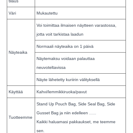
tilaus
Väri
Mukautettu
Voi toimittaa ilmaisen näytteen varastossa,
jotta voit tarkistaa laadun
Normaali näyteaika on 1 päivä
Näyteaika
Näytemaksu voidaan palauttaa
neuvoteltavissa
Näyte lähetetty kuriirin välityksellä
Käyttää
Kahvi/lemmikkiruoka/pavut
Stand Up Pouch Bag, Side Seal Bag, Side
Gusset Bag ja niin edelleen ......
Tuotteemme
Kaikki haluamasi pakkaukset, me teemme
sen.